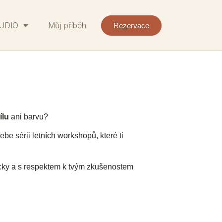
UDIO
Můj příběh
Rezervace
ílu
ani barvu?
ebe sérii letních workshopů, které ti
icky a s respektem k tvým zkušenostem