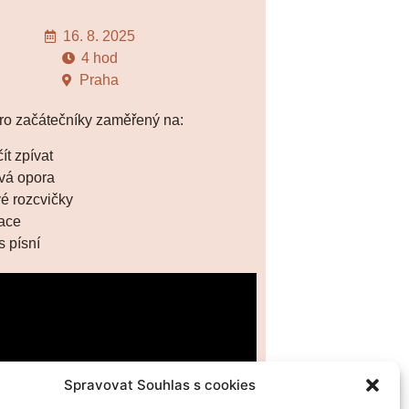
16. 8. 2025
4 hod
Praha
o začátečníky zaměřený na:
ít zpívat
vá opora
é rozcvičky
lace
s písní
Spravovat Souhlas s cookies