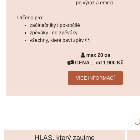
po výraz a emoci.
Určeno pro:
začátečníky i pokročilé
zpěváky i ne-zpěváky
všechny, které baví zpěv 🙂
max 20 os
CENA ... od 1.900 Kč
VÍCE INFORMACÍ
U
HLAS, který zaujme