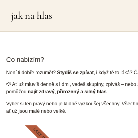
jak na hlas
Co nabízím?
Není ti dobře rozumět?
Stydíš se zpívat
, i když tě to láká? 
💡 Ať už mluvíš denně s lidmi, vedeš skupiny, zpíváš – nebo si 
pomůžou
najít zdravý, přirozený a silný hlas
.
Vyber si ten pravý nebo je klidně vyzkoušej všechny. Všech
ať už jsou malé nebo velké.
LAST CALL