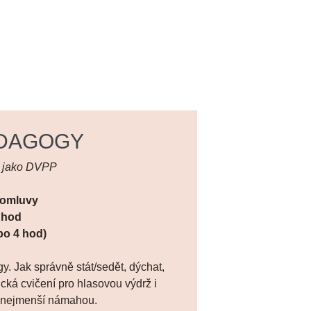
DAGOGY
t jako DVPP
domluvy
 hod
po 4 hod)
 Jak správně stát/sedět, dýchat,
ická cvičení pro hlasovou výdrž i
o nejmenší námahou.