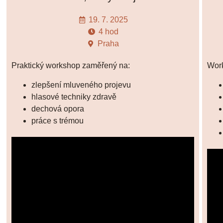
19. 7. 2025
4 hod
Praha
Praktický workshop zaměřený na:
Wor
zlepšení mluveného projevu
hlasové techniky zdravě
dechová opora
práce s trémou