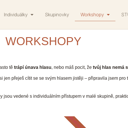
Individuálky
Skupinovky
Workshopy
ST
WORKSHOPY
Často tě
trápí únava hlasu
, nebo máš pocit, že
tvůj hlas nemá s
jen přeješ cítit se se svým hlasem jistěji – připravila jsem pro t
ny jsou vedené s individuálním přístupem v malé skupině, prakt
PŘIJEDU K VÁM