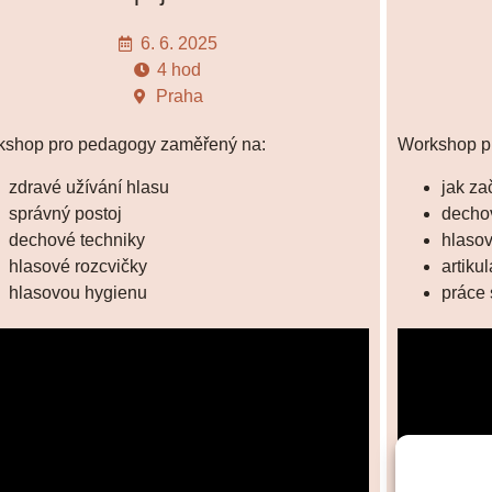
6. 6. 2025
4 hod
Praha
kshop pro pedagogy zaměřený na:
Workshop pr
zdravé užívání hlasu
jak zač
správný postoj
decho
dechové techniky
hlasov
hlasové rozcvičky
artiku
hlasovou hygienu
práce 