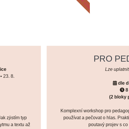
PRO PE
ice
Lze uplatni
 • 23. 8.
dle 
8
(2 bloky 
Komplexní workshop pro pedagogy.
ak zjistím typ
používat a pečovat o hlas. Prakt
rytmu a textu až
poutavý projev s c