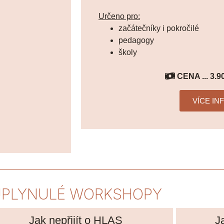
Určeno pro:
začátečníky i pokročilé
pedagogy
školy
CENA ... 3.9
VÍCE IN
PLYNULÉ WORKSHOPY
Jak nepřijít o HLAS
J